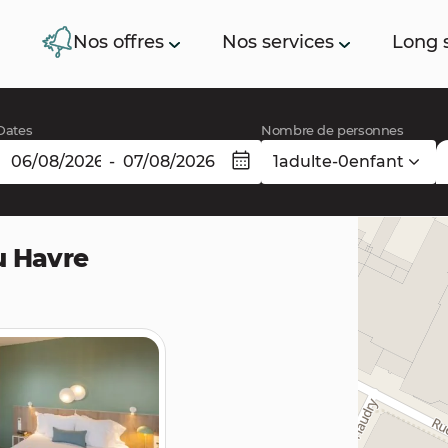
Nos offres
Nos services
Long 
Dates
Nombre de personnes
-
1
adulte
-
0
enfant
u Havre