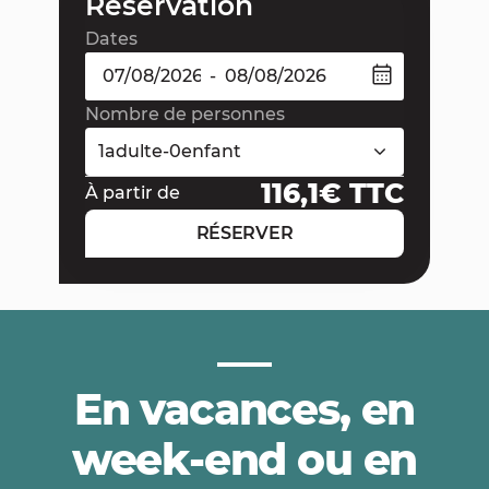
Réservation
Dates
-
Nombre de personnes
1
adulte
-
0
enfant
116,1
€ TTC
À partir de
RÉSERVER
En vacances, en
week-end ou en