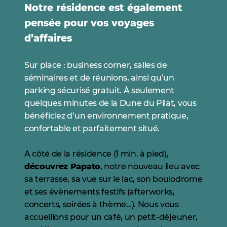
Notre résidence est également
pensée pour vos voyages
d’affaires
Sur place : business corner, salles de
séminaires et de réunions, ainsi qu’un
parking sécurisé gratuit. À seulement
quelques minutes de la Dune du Pilat, vous
bénéficiez d’un environnement pratique,
confortable et parfaitement situé.
A côté de la résidence (1 min. à pied),
découvrez Papato
, notre nouveau lieu avec
sa terrasse, sa vue sur le lac, son boulodrome
et ses évènements festifs (afterworks,
concerts, soirées à thème…). Nous vous
accueillons pour un café, un petit-déjeuner,