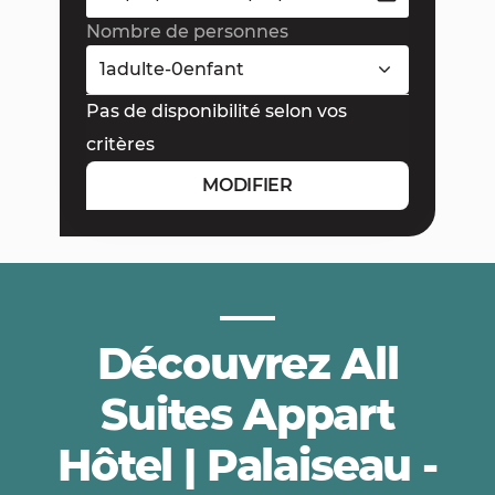
Nombre de personnes
1
adulte
-
0
enfant
Pas de disponibilité selon vos
critères
MODIFIER
Découvrez All
Suites Appart
Hôtel | Palaiseau -