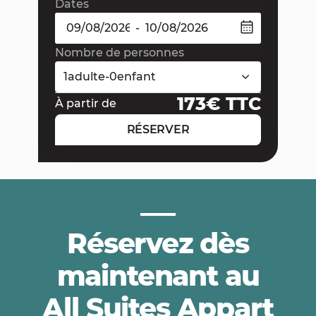
Dates
-
Nombre de personnes
1
adulte
-
0
enfant
173
€ TTC
À partir de
RÉSERVER
Réservez dès
maintenant au
All Suites Appart