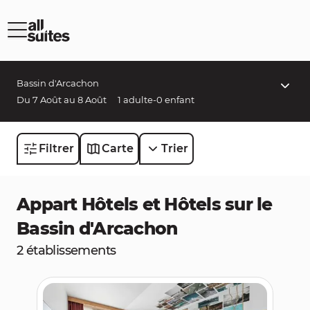
Bassin d'Arcachon
Du
7 Août
au
8 Août
1
adulte
-
0
enfant
Filtrer
Carte
Trier
Destinations
Appart Hôtels et Hôtels sur le
Dates
-
Bassin d'Arcachon
Nombre de personnes
2 établissements
1
adulte
-
0
enfant