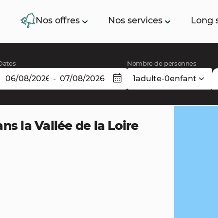
Nos offres
Nos services
Long 
Dates
Nombre de personnes
-
1
adulte
-
0
enfant
ns la Vallée de la Loire