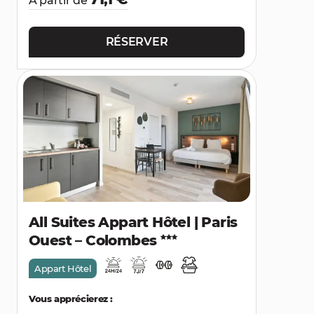
À partir de
RÉSERVER
All Suites Appart Hôtel | Paris
Ouest – Colombes
Appart Hôtel
Vous apprécierez :